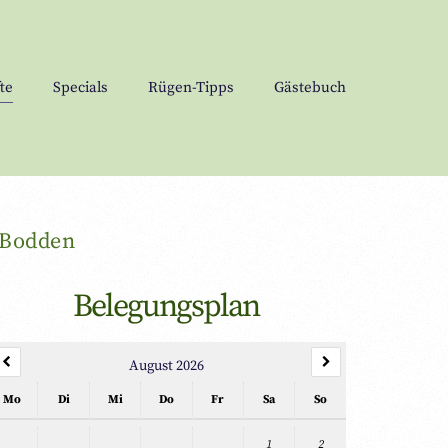
te
Specials
Rügen-Tipps
Gästebuch
 Bodden
Belegungsplan
August 2026
Mo
Di
Mi
Do
Fr
Sa
So
1
2