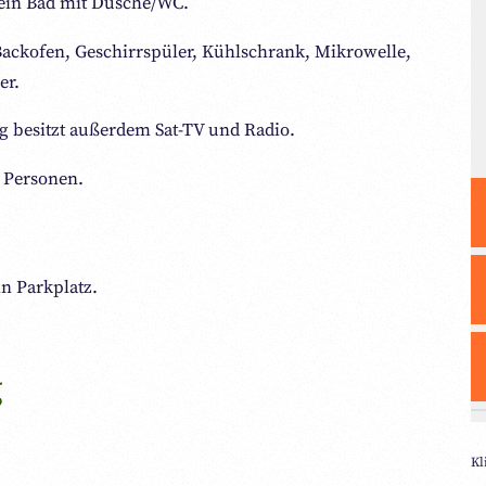
 ein Bad mit Dusche/WC.
 Backofen, Geschirrspüler, Kühlschrank, Mikrowelle,
er.
 besitzt außerdem Sat-TV und Radio.
2 Personen.
n Parkplatz.
g
Kl