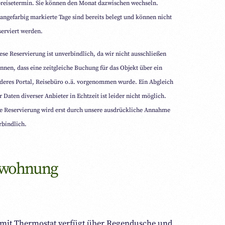
reisetermin. Sie können den Monat dazwischen wechseln.
angefarbig markierte Tage sind bereits belegt und können nicht
serviert werden.
ese Reservierung ist unverbindlich, da wir nicht ausschließen
nnen, dass eine zeitgleiche Buchung für das Objekt über ein
deres Portal, Reisebüro o.ä. vorgenommen wurde. Ein Abgleich
r Daten diverser Anbieter in Echtzeit ist leider nicht möglich.
e Reservierung wird erst durch unsere ausdrückliche Annahme
rbindlich.
enwohnung
e mit Thermostat verfügt über Regendusche und