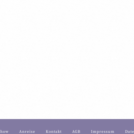
Super süßes Appartement
o eine tolle, mit Liebe eingerichtete Bleibe hatten wir schon
chow
Anreise
Kontakt
AGB
Impressum
Dat