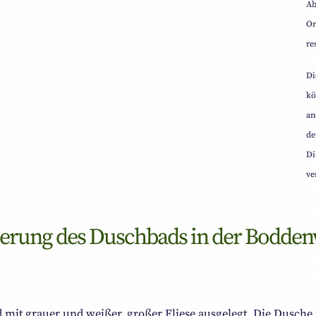
Ab
Or
re
Di
kö
an
de
Di
ve
nierung des Duschbads in der Bodd
 mit grauer und weißer, großer Fliese ausgelegt. Die Dusch