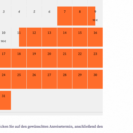
3
4
5
6
7
8
9
90 €
10
11
12
13
14
15
16
90 €
17
18
19
20
21
22
23
24
25
26
27
28
29
30
31
icken Sie auf den gewünschten Anreisetermin, anschließend den