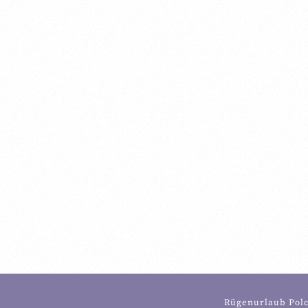
Es gibt nichts zu beanstanden. S
Rügenurlaub Pol